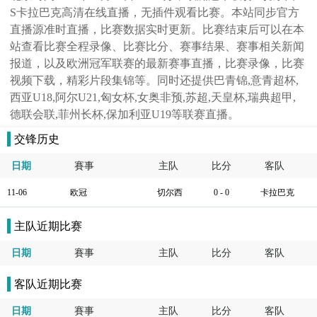
S卡拉巴克高清在线直播，无插件观看比赛。本站同步官方
直播源准时直播，比赛数据实时更新。比赛结束后可以在本
站查看比赛全程录像、比赛比分、赛事结果、赛事相关新闻
报道，以及欧洲冠军联赛的最新赛事直播，比赛录像，比赛
视频下载，精彩片段集锦等。同时还提供巴青锦,意青超杯,
西亚U18,阿尔U21,匈女杯,女奥非预,苏超,天皇杯,瑞典超甲,
德联会联,菲州长杯,保加利亚U19等联赛直播。
交锋历史
日期
賽事
主队
比分
客队
11-06
欧冠
切尔西
0 - 0
卡拉巴克
主队近期比赛
日期
賽事
主队
比分
客队
客队近期比赛
日期
賽事
主队
比分
客队