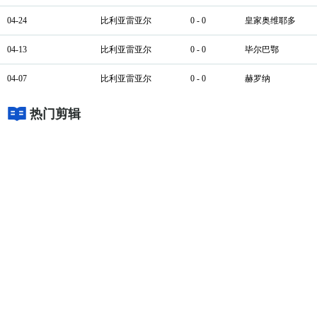
04-24
比利亚雷亚尔
0 - 0
皇家奥维耶多
04-13
比利亚雷亚尔
0 - 0
毕尔巴鄂
04-07
比利亚雷亚尔
0 - 0
赫罗纳
热门剪辑