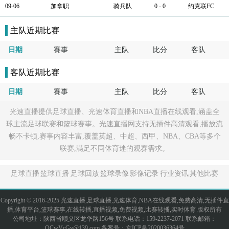
09-06
加拿职
骑兵队
0 - 0
约克联FC
主队近期比赛
日期
賽事
主队
比分
客队
客队近期比赛
日期
賽事
主队
比分
客队
光速直播提供足球直播、光速体育直播和NBA直播在线观看,涵盖全
球主流足球联赛和篮球赛事。光速直播网支持无插件高清观看,播放流
畅不卡顿,赛事内容丰富,覆盖英超、中超、西甲、NBA、CBA等多个
联赛,满足不同体育迷的观赛需求。
足球直播
篮球直播
足球回放
篮球录像
影像记录
行业资讯
其他比赛
Copyright © 2016-2025 光速直播,足球直播,光速体育,NBA在线观看,免费高清,无插件直
播,体育平台,篮球赛事,在线转播,直播视频,免费视频,比赛转播,实时体育 版权所有
公司地址：陕西省顺义区龙华路156号 联系电话：159-2237-2071 联系邮箱：
OCwVcGv@139.com 备案号：
京ICP备2020036364号