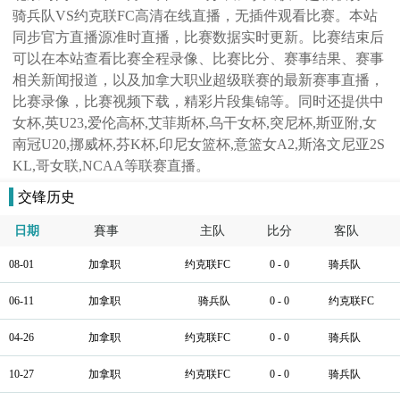
骑兵队VS约克联FC高清在线直播，无插件观看比赛。本站
同步官方直播源准时直播，比赛数据实时更新。比赛结束后
可以在本站查看比赛全程录像、比赛比分、赛事结果、赛事
相关新闻报道，以及加拿大职业超级联赛的最新赛事直播，
比赛录像，比赛视频下载，精彩片段集锦等。同时还提供中
女杯,英U23,爱伦高杯,艾菲斯杯,乌干女杯,突尼杯,斯亚附,女
南冠U20,挪威杯,芬K杯,印尼女篮杯,意篮女A2,斯洛文尼亚2S
KL,哥女联,NCAA等联赛直播。
交锋历史
日期
賽事
主队
比分
客队
08-01
加拿职
约克联FC
0 - 0
骑兵队
06-11
加拿职
骑兵队
0 - 0
约克联FC
04-26
加拿职
约克联FC
0 - 0
骑兵队
10-27
加拿职
约克联FC
0 - 0
骑兵队