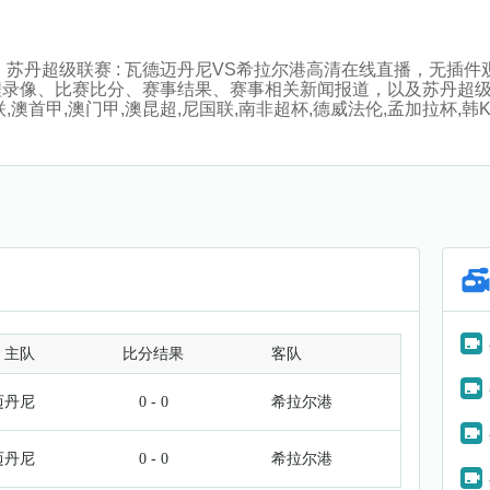
:45分，苏丹超级联赛 : 瓦德迈丹尼VS希拉尔港高清在线直播，
程录像、比赛比分、赛事结果、赛事相关新闻报道，以及苏丹超
首甲,澳门甲,澳昆超,尼国联,南非超杯,德威法伦,孟加拉杯,韩K4
主队
比分结果
客队
迈丹尼
0 - 0
希拉尔港
迈丹尼
0 - 0
希拉尔港