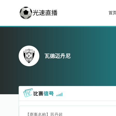
首
瓦德迈丹尼
【赛事名称】
苏丹超