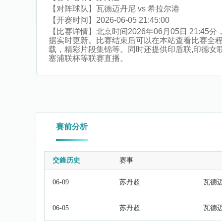
【对阵球队】
瓦德迈丹尼 vs 希拉尔港
【开赛时间】
2026-06-05 21:45:00
【比赛详情】
北京时间2026年06月05日 21
据实时更新。比赛结束后可以在本站查看比赛全
载，精彩片段集锦等。同时还提供印盾联,印德女联,澳
塞浦联杯等联赛直播。
賽前分析
交鋒历史
赛事
06-09
苏丹超
瓦德
06-05
苏丹超
瓦德