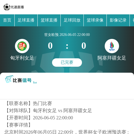
首页
足球直播
篮球直播
足球回放
篮球录像
影像记录
世女欧预
2026-06-05 22:00:00
0
:
0
匈牙利女足
阿塞拜疆女足
已完赛
【联赛名称】
热门比赛
【对阵球队】
匈牙利女足 vs 阿塞拜疆女足
【开赛时间】
2026-06-05 22:00:00
【赛事详情】
北京时间2026年06月05日 22:00分，世界杯女子欧洲预选赛 :