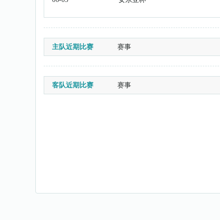
主队近期比赛
赛事
客队近期比赛
赛事