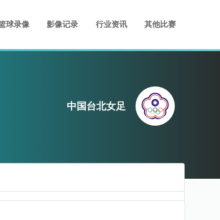
篮球录像
影像记录
行业资讯
其他比赛
中国台北女足