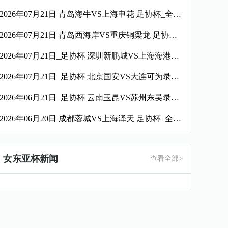
2026年07月21日 青岛海牛VS上海申花 足协杯_全场录像【全场回放】
2026年07月21日 青岛西海岸VS重庆铜梁龙 足协杯_全场录像【全场回放】
2026年07月21日_足协杯 深圳新鹏城VS上海海港录像_高清录像【全场回放】
2026年07月21日_足协杯 北京国安VS大连可为录像_高清录像【全场回放】
2026年06月21日_足协杯 云南玉昆VS苏州东吴录像_全场录像【全场回放】
2026年06月20日 成都蓉城VS上海泽天 足协杯_全场录像【视频集锦】
女东亚杯新闻
查看全部>