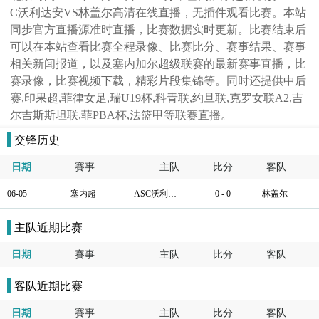
C沃利达安VS林盖尔高清在线直播，无插件观看比赛。本站
同步官方直播源准时直播，比赛数据实时更新。比赛结束后
可以在本站查看比赛全程录像、比赛比分、赛事结果、赛事
相关新闻报道，以及塞内加尔超级联赛的最新赛事直播，比
赛录像，比赛视频下载，精彩片段集锦等。同时还提供中后
赛,印果超,菲律女足,瑞U19杯,科青联,约旦联,克罗女联A2,吉
尔吉斯斯坦联,菲PBA杯,法篮甲等联赛直播。
交锋历史
日期
賽事
主队
比分
客队
06-05
塞内超
ASC沃利达安
0 - 0
林盖尔
主队近期比赛
日期
賽事
主队
比分
客队
客队近期比赛
日期
賽事
主队
比分
客队