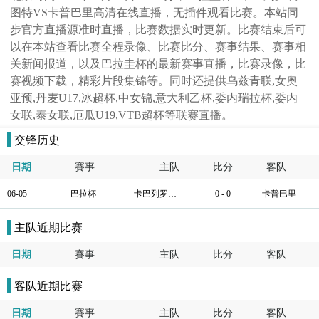
图特VS卡普巴里高清在线直播，无插件观看比赛。本站同
步官方直播源准时直播，比赛数据实时更新。比赛结束后可
以在本站查看比赛全程录像、比赛比分、赛事结果、赛事相
关新闻报道，以及巴拉圭杯的最新赛事直播，比赛录像，比
赛视频下载，精彩片段集锦等。同时还提供乌兹青联,女奥
亚预,丹麦U17,冰超杯,中女锦,意大利乙杯,委内瑞拉杯,委内
女联,泰女联,厄瓜U19,VTB超杯等联赛直播。
交锋历史
日期
賽事
主队
比分
客队
06-05
巴拉杯
卡巴列罗凯图特
0 - 0
卡普巴里
主队近期比赛
日期
賽事
主队
比分
客队
客队近期比赛
日期
賽事
主队
比分
客队