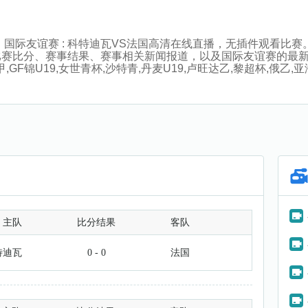
:10分，国际友谊赛 : 科特迪瓦VS法国高清在线直播，无插件观
比赛比分、赛事结果、赛事相关新闻报道，以及国际友谊赛的最
GF锦U19,女世青杯,沙特青,丹麦U19,卢旺达乙,黎超杯,俄乙,
主队
比分结果
客队
特迪瓦
0 - 0
法国