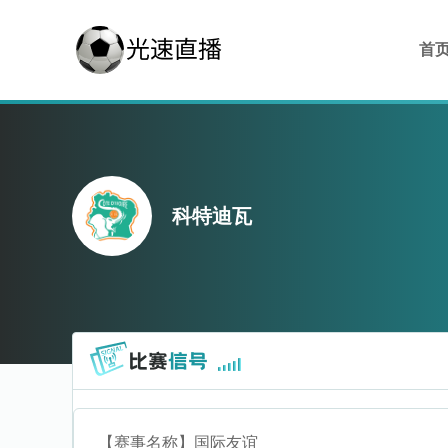
首
科特迪瓦
【赛事名称】
国际友谊