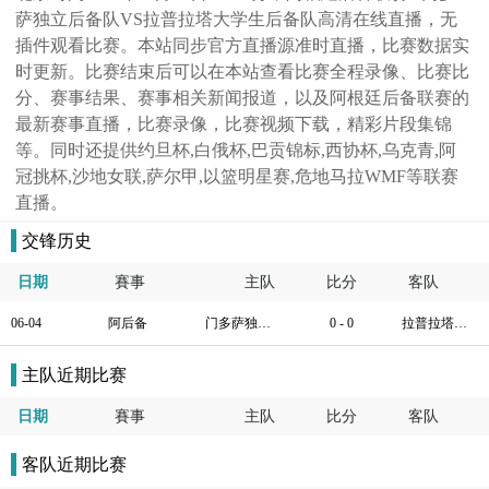
萨独立后备队VS拉普拉塔大学生后备队高清在线直播，无
插件观看比赛。本站同步官方直播源准时直播，比赛数据实
时更新。比赛结束后可以在本站查看比赛全程录像、比赛比
分、赛事结果、赛事相关新闻报道，以及阿根廷后备联赛的
最新赛事直播，比赛录像，比赛视频下载，精彩片段集锦
等。同时还提供约旦杯,白俄杯,巴贡锦标,西协杯,乌克青,阿
冠挑杯,沙地女联,萨尔甲,以篮明星赛,危地马拉WMF等联赛
直播。
交锋历史
日期
賽事
主队
比分
客队
06-04
阿后备
门多萨独立后备队
0 - 0
拉普拉塔大学生后备队
主队近期比赛
日期
賽事
主队
比分
客队
客队近期比赛