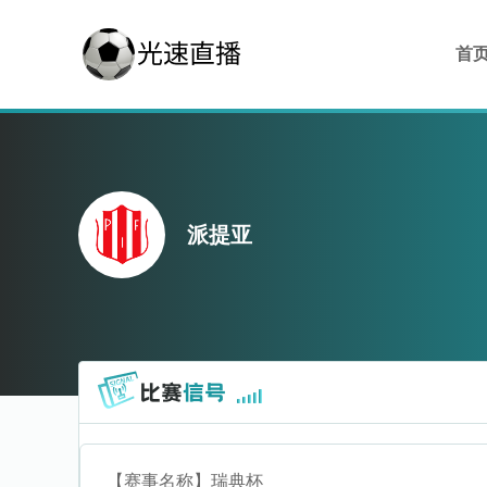
首
派提亚
【赛事名称】
瑞典杯