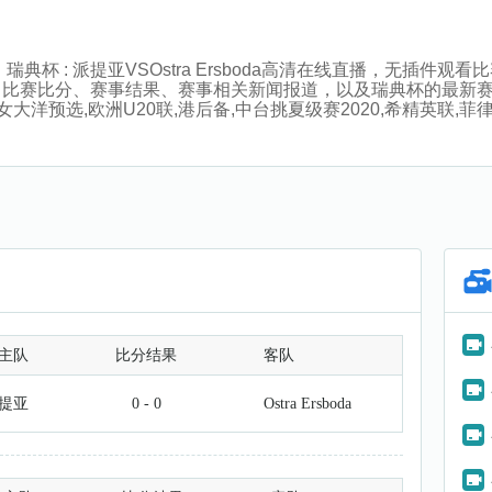
00分，瑞典杯 : 派提亚VSOstra Ersboda高清在线直播，
、比赛比分、赛事结果、赛事相关新闻报道，以及瑞典杯的最新
大洋预选,欧洲U20联,港后备,中台挑夏级赛2020,希精英联,菲律宾
主队
比分结果
客队
提亚
0 - 0
Ostra Ersboda