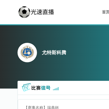
首
尤特斯科腾
【赛事名称】
瑞典杯