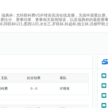
:30分，瑞典杯 : 尤特斯科腾VSIF维肯高清在线直播，无插件观
比赛比分、赛事结果、赛事相关新闻报道，以及瑞典杯的最新赛
,阿联杯U21,墨西U20,冰女乙,罗联杯,科超杯,独立杯,洪都甲
主队
比分结果
客队
斯科腾
0 - 0
IF维肯