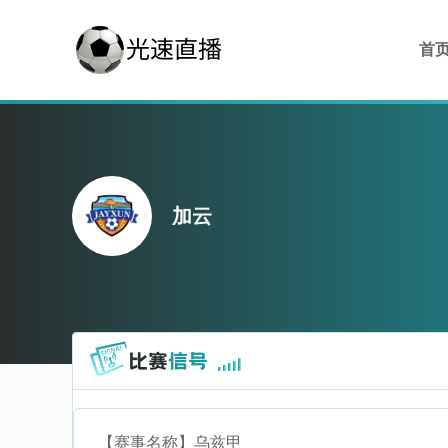
首
加云
【赛事名称】
乌兹甲