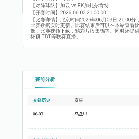
【对阵球队】
加云 vs FK加扎尔肯特
【开赛时间】
2026-06-03 21:00:00
【比赛详情】
北京时间2026年06月03日 21
比赛数据实时更新。比赛结束后可以在本站查看
像，比赛视频下载，精彩片段集锦等。同时还提供中亚杯
杯预,TBT等联赛直播。
賽前分析
交鋒历史
赛事
06-03
乌兹甲