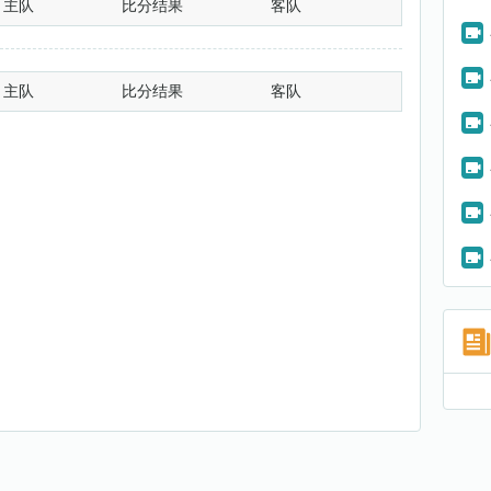
主队
比分结果
客队
主队
比分结果
客队