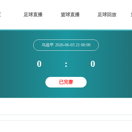
页
足球直播
篮球直播
足球回放
乌兹甲
2026-06-03 21:00:00
0
:
0
已完赛