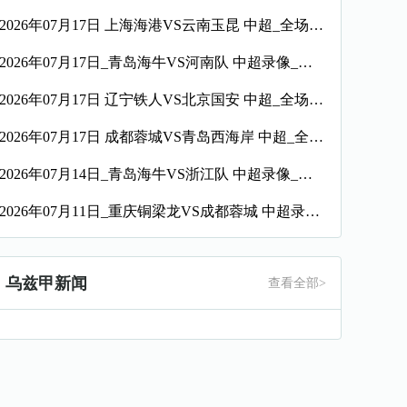
2026年07月17日 上海海港VS云南玉昆 中超_全场录像【视频集锦】
2026年07月17日_青岛海牛VS河南队 中超录像_全场录像【全场回放】
2026年07月17日 辽宁铁人VS北京国安 中超_全场录像【全场回放】
2026年07月17日 成都蓉城VS青岛西海岸 中超_全场录像【视频集锦】
2026年07月14日_青岛海牛VS浙江队 中超录像_高清录像【全场回放】
2026年07月11日_重庆铜梁龙VS成都蓉城 中超录像_高清录像【全场回放】
乌兹甲新闻
查看全部>