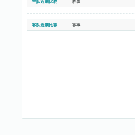
主队近期比赛
赛事
客队近期比赛
赛事