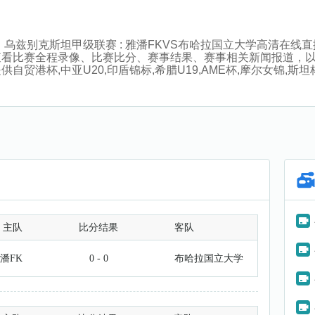
:00分，乌兹别克斯坦甲级联赛 : 雅潘FKVS布哈拉国立大学高
查看比赛全程录像、比赛比分、赛事结果、赛事相关新闻报道，
港杯,中亚U20,印盾锦标,希腊U19,AME杯,摩尔女锦,斯坦杯,
主队
比分结果
客队
潘FK
0 - 0
布哈拉国立大学