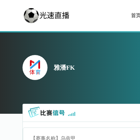
首
雅潘FK
【赛事名称】
乌兹甲