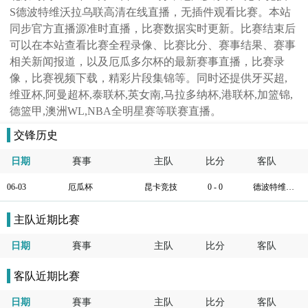
S德波特维沃拉乌联高清在线直播，无插件观看比赛。本站
同步官方直播源准时直播，比赛数据实时更新。比赛结束后
可以在本站查看比赛全程录像、比赛比分、赛事结果、赛事
相关新闻报道，以及厄瓜多尔杯的最新赛事直播，比赛录
像，比赛视频下载，精彩片段集锦等。同时还提供牙买超,
维亚杯,阿曼超杯,泰联杯,英女南,马拉多纳杯,港联杯,加篮锦,
德篮甲,澳洲WL,NBA全明星赛等联赛直播。
交锋历史
日期
賽事
主队
比分
客队
06-03
厄瓜杯
昆卡竞技
0 - 0
德波特维沃拉乌联
主队近期比赛
日期
賽事
主队
比分
客队
客队近期比赛
日期
賽事
主队
比分
客队