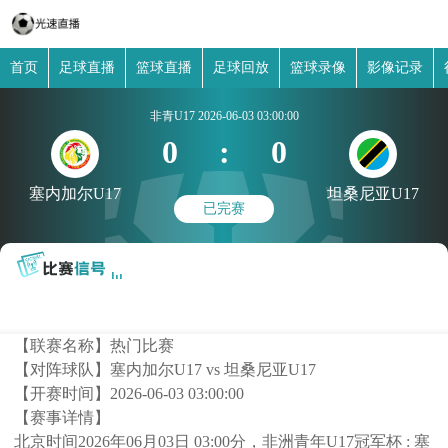
首页
足球直播
篮球直播
足球回放
篮球录像
影像记录
非青U17
2026-06-03 03:00:00
0
:
0
塞内加尔U17
坦桑尼亚U17
已完赛
【联赛名称】
热门比赛
【对阵球队】
塞内加尔U17 vs 坦桑尼亚U17
【开赛时间】
2026-06-03 03:00:00
【赛事详情】
北京时间2026年06月03日 03:00分，非洲青年U17冠军杯 : 塞