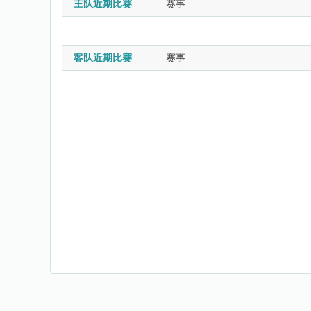
主队近期比赛
赛事
客队近期比赛
赛事