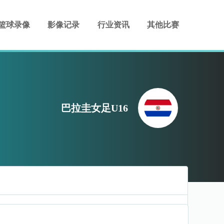
篮球录像
影像记录
行业资讯
其他比赛
巴拉圭女足U16