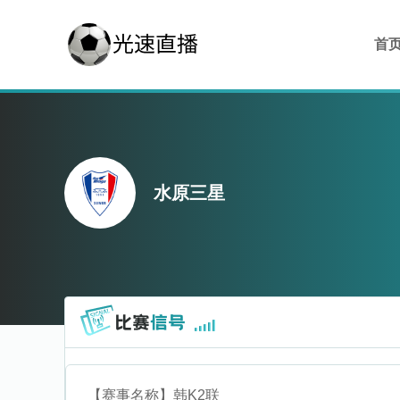
首
水原三星
【赛事名称】
韩K2联