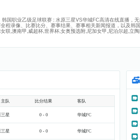
:30分，韩国职业乙级足球联赛 : 水原三星VS华城FC高清在线
赛全程录像、比赛比分、赛事结果、赛事相关新闻报道，以及韩
澳南甲,威超杯,世界杯,女奥预选附,尼加女甲,尼泊尔超,立陶丙,
主队
比分结果
客队
原三星
0 - 0
华城FC
原三星
0 - 0
华城FC