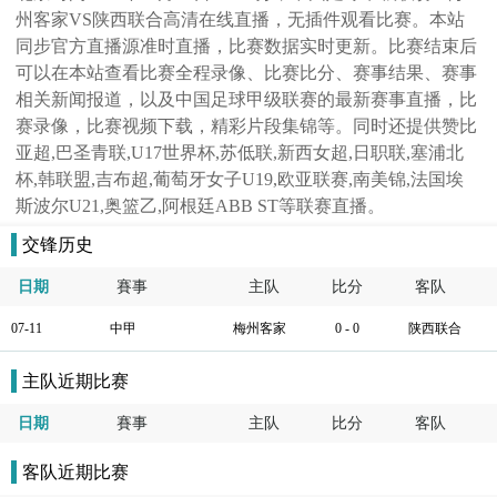
州客家VS陕西联合高清在线直播，无插件观看比赛。本站
同步官方直播源准时直播，比赛数据实时更新。比赛结束后
可以在本站查看比赛全程录像、比赛比分、赛事结果、赛事
相关新闻报道，以及中国足球甲级联赛的最新赛事直播，比
赛录像，比赛视频下载，精彩片段集锦等。同时还提供赞比
亚超,巴圣青联,U17世界杯,苏低联,新西女超,日职联,塞浦北
杯,韩联盟,吉布超,葡萄牙女子U19,欧亚联赛,南美锦,法国埃
斯波尔U21,奥篮乙,阿根廷ABB ST等联赛直播。
交锋历史
日期
賽事
主队
比分
客队
07-11
中甲
梅州客家
0 - 0
陕西联合
主队近期比赛
日期
賽事
主队
比分
客队
客队近期比赛