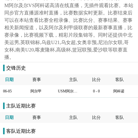
M阿尔及尔VS阿科诺高清在线直播，无插件观看比赛。本站
同步官方直播源准时直播，比赛数据实时更新。比赛结束后
可以在本站查看比赛全程录像、比赛比分、赛事结果、赛事
相关新闻报道，以及阿尔及利甲级联赛的最新赛事直播，比
赛录像，比赛视频下载，精彩片段集锦等。同时还提供中北
美运男,英联锦标,乌兹U21,乌女超,女奥非预,尼泊尔女联,哥
女杯,南美U20,喀麦隆杯,高级杯,篮冠联预,爱沙联等联赛直
播。
交锋历史
日期
賽事
主队
比分
客队
06-05
阿尔甲
USM阿尔及尔
0 - 0
阿科诺
主队近期比赛
日期
賽事
主队
比分
客队
客队近期比赛