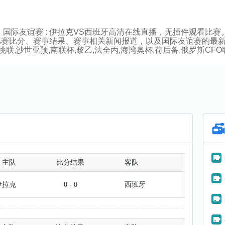
:00分，国际友谊赛 : 伊拉克VS西班牙高清在线直播，无插件观
比赛比分、赛事结果、赛事相关新闻报道，以及国际友谊赛的最
挑联,沙世亚预,南联杯,黎乙,法全丙,海湾奥杯,荷后备,俄罗斯CF
主队
比分结果
客队
伊拉克
0 - 0
西班牙