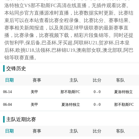
洛特独立VS那不勒斯FC高清在线直播，无插件观看比赛。
本站同步官方直播源准时直播，比赛数据实时更新。比赛结
束后可以在本站查看比赛全程录像、比赛比分、赛事结果、
赛事相关新闻报道，以及美国足球甲级联赛的最新赛事直
播，比赛录像，比赛视频下载，精彩片段集锦等。同时还提
供智利甲,保后备,巴圣杯,牙买超,阿联杯U21,贺岁杯,日本皇
后杯,欧挑U18,法领杯,巴林锦U19,澳南部女联,澳北部联,阿巴
锦等联赛直播。
交锋历史
日期
賽事
主队
比分
客队
06-14
美甲
那不勒斯FC
0 - 0
夏洛特独立
06-04
美甲
夏洛特独立
0 - 0
那不勒斯FC
主队近期比赛
日期
賽事
主队
比分
客队