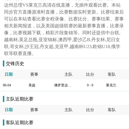
达州总理VS莱克兰高清在线直播，无插件观看比赛。本站
同步官方直播源准时直播，比赛数据实时更新。比赛结束后
可以在本站查看比赛全程录像、比赛比分、赛事结果、赛事
相关新闻报道，以及美国超级联赛的最新赛事直播，比赛录
像，比赛视频下载，精彩片段集锦等。同时还提供中台联,
越南杯,英足总瓶,亚室锦标,澳西甲,爱沙乙B,丹女杯,尼日女
联,哥女杯,沙王冠,丹女超,克亚甲,越南杯U23,欧锦U18,俄学
联等联赛直播。
交锋历史
日期
賽事
主队
比分
客队
06-04
美超
佛罗里达州总理
0 - 0
莱克兰
主队近期比赛
日期
賽事
主队
比分
客队
客队近期比赛