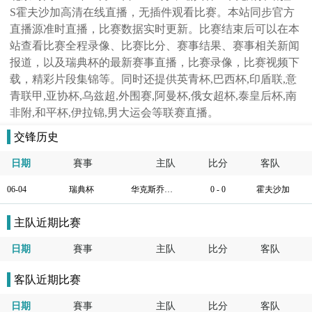
S霍夫沙加高清在线直播，无插件观看比赛。本站同步官方
直播源准时直播，比赛数据实时更新。比赛结束后可以在本
站查看比赛全程录像、比赛比分、赛事结果、赛事相关新闻
报道，以及瑞典杯的最新赛事直播，比赛录像，比赛视频下
载，精彩片段集锦等。同时还提供英青杯,巴西杯,印盾联,意
青联甲,亚协杯,乌兹超,外围赛,阿曼杯,俄女超杯,泰皇后杯,南
非附,和平杯,伊拉锦,男大运会等联赛直播。
交锋历史
日期
賽事
主队
比分
客队
06-04
瑞典杯
华克斯乔诺拉
0 - 0
霍夫沙加
主队近期比赛
日期
賽事
主队
比分
客队
客队近期比赛
日期
賽事
主队
比分
客队