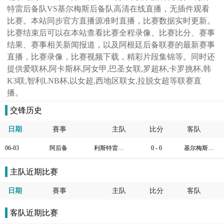
特雷后备队VS基尔梅斯后备队高清在线直播，无插件观看
比赛。本站同步官方直播源准时直播，比赛数据实时更新。
比赛结束后可以在本站查看比赛全程录像、比赛比分、赛事
结果、赛事相关新闻报道，以及阿根廷后备联赛的最新赛事
直播，比赛录像，比赛视频下载，精彩片段集锦等。同时还
提供爱联杯,阿卡斯杯,阿女甲,巴圣女联,罗超杯,卡罗挑杯,韩
K3联,智利LNB杯,以女超,西地区联女,拉脱女超等联赛直
播。
交锋历史
日期
賽事
主队
比分
客队
06-03
阿后备
利斯特雷后备队
0 - 0
基尔梅斯后备队
主队近期比赛
日期
賽事
主队
比分
客队
客队近期比赛