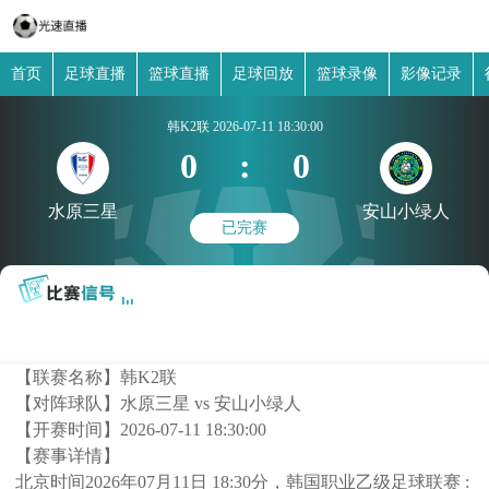
首页
足球直播
篮球直播
足球回放
篮球录像
影像记录
韩K2联
2026-07-11 18:30:00
0
:
0
水原三星
安山小绿人
已完赛
【联赛名称】
韩K2联
【对阵球队】
水原三星 vs 安山小绿人
【开赛时间】
2026-07-11 18:30:00
【赛事详情】
北京时间2026年07月11日 18:30分，韩国职业乙级足球联赛 :