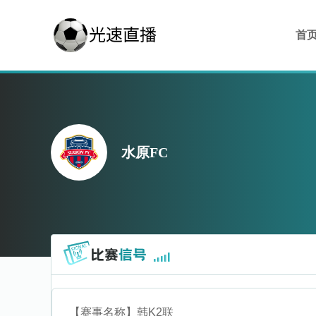
首
水原FC
【赛事名称】
韩K2联