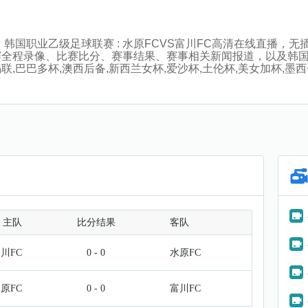
:00分，韩国职业乙级足球联赛 : 水原FCVS富川FC高清在线直
赛全程录像、比赛比分、赛事结果、赛事相关新闻报道，以及韩
巴巴多杯,澳西后备,新西兰女杯,爱沙杯,土伦杯,美女加杯,墨西哥
主队
比分结果
客队
川FC
0 - 0
水原FC
原FC
0 - 0
富川FC