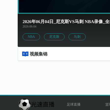
2026年06月04日_尼克斯VS马刺 NBA录
2026-06-04
NBA
尼克斯
马刺
视频集锦
足球直播
篮