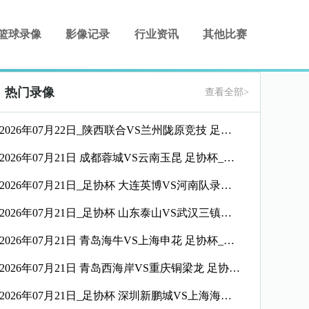
篮球录像
影像记录
行业资讯
其他比赛
热门录像
查看全部>
2026年07月22日_陕西联合VS兰州陇原竞技 足协杯录像_全场录像【全场回放】
2026年07月21日 成都蓉城VS云南玉昆 足协杯_全场录像【视频集锦】
2026年07月21日_足协杯 大连英博VS河南队录像_全场录像【视频集锦】
2026年07月21日_足协杯 山东泰山VS武汉三镇录像_全场录像【高清回放】
2026年07月21日 青岛海牛VS上海申花 足协杯_全场录像【全场回放】
2026年07月21日 青岛西海岸VS重庆铜梁龙 足协杯_全场录像【全场回放】
2026年07月21日_足协杯 深圳新鹏城VS上海海港录像_高清录像【全场回放】