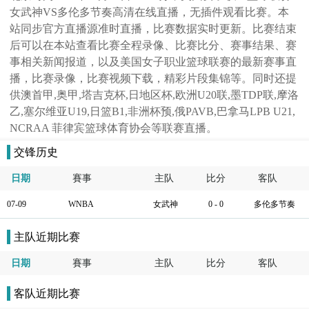
女武神VS多伦多节奏高清在线直播，无插件观看比赛。本
站同步官方直播源准时直播，比赛数据实时更新。比赛结束
后可以在本站查看比赛全程录像、比赛比分、赛事结果、赛
事相关新闻报道，以及美国女子职业篮球联赛的最新赛事直
播，比赛录像，比赛视频下载，精彩片段集锦等。同时还提
供澳首甲,奥甲,塔吉克杯,日地区杯,欧洲U20联,墨TDP联,摩洛
乙,塞尔维亚U19,日篮B1,非洲杯预,俄PAVB,巴拿马LPB U21,
NCRAA 菲律宾篮球体育协会等联赛直播。
交锋历史
日期
賽事
主队
比分
客队
07-09
WNBA
女武神
0 - 0
多伦多节奏
主队近期比赛
日期
賽事
主队
比分
客队
客队近期比赛