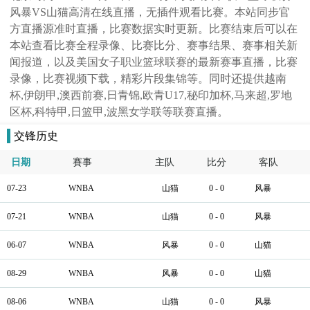
风暴VS山猫高清在线直播，无插件观看比赛。本站同步官
方直播源准时直播，比赛数据实时更新。比赛结束后可以在
本站查看比赛全程录像、比赛比分、赛事结果、赛事相关新
闻报道，以及美国女子职业篮球联赛的最新赛事直播，比赛
录像，比赛视频下载，精彩片段集锦等。同时还提供越南
杯,伊朗甲,澳西前赛,日青锦,欧青U17,秘印加杯,马来超,罗地
区杯,科特甲,日篮甲,波黑女学联等联赛直播。
交锋历史
日期
賽事
主队
比分
客队
07-23
WNBA
山猫
0 - 0
风暴
07-21
WNBA
山猫
0 - 0
风暴
06-07
WNBA
风暴
0 - 0
山猫
08-29
WNBA
风暴
0 - 0
山猫
08-06
WNBA
山猫
0 - 0
风暴