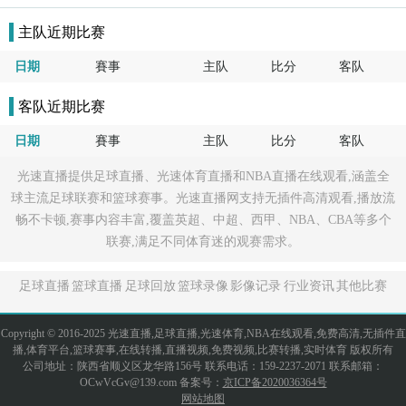
主队近期比赛
日期
賽事
主队
比分
客队
客队近期比赛
日期
賽事
主队
比分
客队
光速直播提供足球直播、光速体育直播和NBA直播在线观看,涵盖全
球主流足球联赛和篮球赛事。光速直播网支持无插件高清观看,播放流
畅不卡顿,赛事内容丰富,覆盖英超、中超、西甲、NBA、CBA等多个
联赛,满足不同体育迷的观赛需求。
足球直播
篮球直播
足球回放
篮球录像
影像记录
行业资讯
其他比赛
Copyright © 2016-2025 光速直播,足球直播,光速体育,NBA在线观看,免费高清,无插件直
播,体育平台,篮球赛事,在线转播,直播视频,免费视频,比赛转播,实时体育 版权所有
公司地址：陕西省顺义区龙华路156号 联系电话：159-2237-2071 联系邮箱：
OCwVcGv@139.com 备案号：
京ICP备2020036364号
网站地图