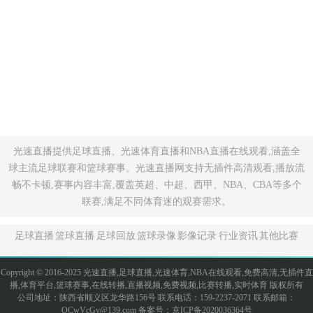
光速直播提供足球直播、光速体育直播和NBA直播在线观看,涵盖全
球主流足球联赛和篮球赛事。光速直播网支持无插件高清观看,播放流
畅不卡顿,赛事内容丰富,覆盖英超、中超、西甲、NBA、CBA等多个
联赛,满足不同体育迷的观赛需求。
足球直播
篮球直播
足球回放
篮球录像
影像记录
行业资讯
其他比赛
Copyright © 2016-2025 光速直播,足球直播,光速体育,NBA在线观看,免费高清,无插件直
播,体育平台,篮球赛事,在线转播,直播视频,免费视频,比赛转播,实时体育 版权所有
公司地址：陕西省顺义区龙华路156号 联系电话：159-2237-2071 联系邮箱：
OCwVcGv@139.com 备案号：
京ICP备2020036364号