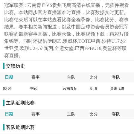
冠军联赛 : 云南青丘VS贵州飞鹰高清在线直播，无插件观看
比赛。本站同步官方直播源准时直播，比赛数据实时更新。
比赛结束后可以在本站查看比赛全程录像、比赛比分、赛事
结果、赛事相关新闻报道，以及中国足球协会会员协会冠军
联赛的最新赛事直播，比赛录像，比赛视频下载，精彩片段
集锦等。同时还提供伊朗乙,澳威杯,TOTE甲西,沙特U17,沙
世亚预,欧联U23,立陶丙,全运女篮,巴西FPBU19,奥篮杯等联
赛直播。
交锋历史
日期
賽事
主队
比分
客队
06-04
中冠
云南青丘
0 - 0
贵州飞鹰
主队近期比赛
日期
賽事
主队
比分
客队
客队近期比赛