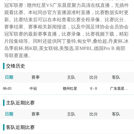
冠军联赛 : 赣州红星VS广东晨星聚力高清在线直播，无插件
观看比赛。本站同步官方直播源准时直播，比赛数据实时更
新。比赛结束后可以在本站查看比赛全程录像、比赛比分、
赛事结果、赛事相关新闻报道，以及中国足球协会会员协会
冠军联赛的最新赛事直播，比赛录像，比赛视频下载，精彩
片段集锦等。同时还提供阿丁曼特,匈女甲,桑给超,丹麦杯,冰
岛季前杯,韩K联,英女联锦,美预选,菲MPBL,德国Pro B 南部
等联赛直播。
交锋历史
日期
賽事
主队
比分
客队
06-03
中冠
赣州红星
0 - 0
广东晨星聚力
主队近期比赛
日期
賽事
主队
比分
客队
客队近期比赛