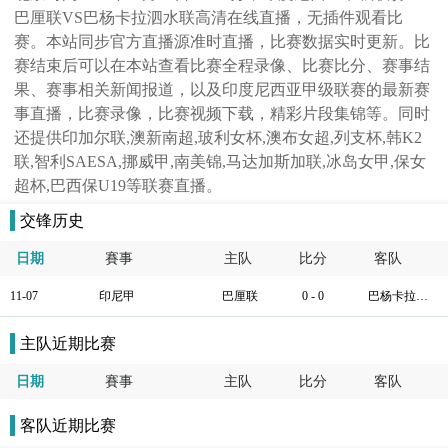
巴厘联VS巴杨卡拉泗水联高清在线直播，无插件观看比
赛。本站同步官方直播源准时直播，比赛数据实时更新。比
赛结束后可以在本站查看比赛全程录像、比赛比分、赛事结
果、赛事相关新闻报道，以及印度尼西亚甲级联赛的最新赛
事直播，比赛录像，比赛视频下载，精彩片段集锦等。同时
还提供印加尔联,澳新南超,玻利女杯,澳布女超,列支杯,韩K2
联,智利SAESA,挪威甲,南美锦,马达加斯加联,冰岛女甲,保女
超杯,巴西保U19等联赛直播。
交锋历史
日期
賽事
主队
比分
客队
11-07
印尼甲
巴厘联
0 - 0
巴杨卡拉泗水联
主队近期比赛
日期
賽事
主队
比分
客队
客队近期比赛