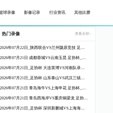
篮球录像
影像记录
行业资讯
其他比赛
热门录像
查看全部>
2026年07月22日_陕西联合VS兰州陇原竞技 足协杯录像_全场录像【全场回放】
2026年07月21日 成都蓉城VS云南玉昆 足协杯_全场录像【视频集锦】
2026年07月21日_足协杯 大连英博VS河南队录像_全场录像【视频集锦】
2026年07月21日_足协杯 山东泰山VS武汉三镇录像_全场录像【高清回放】
2026年07月21日 青岛海牛VS上海申花 足协杯_全场录像【全场回放】
2026年07月21日 青岛西海岸VS重庆铜梁龙 足协杯_全场录像【全场回放】
2026年07月21日_足协杯 深圳新鹏城VS上海海港录像_高清录像【全场回放】