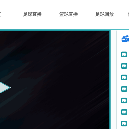
页
足球直播
篮球直播
足球回放