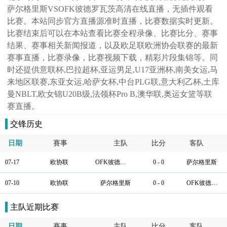
萨尔格里斯VSOFK彼德罗瓦茨高清在线直播，无插件观看
比赛。本站同步官方直播源准时直播，比赛数据实时更新。
比赛结束后可以在本站查看比赛全程录像、比赛比分、赛事
结果、赛事相关新闻报道，以及欧足联欧洲协会联赛的最新
赛事直播，比赛录像，比赛视频下载，精彩片段集锦等。同
时还提供意联杯,巴拉超杯,亚运男足,U17亚洲杯,南美女运,马
来地区联赛,东亚女运,哈萨女杯,中台PLG联,意大利乙杯,土库
曼NBLT,欧女锦U20B级,法领杯Pro B,澳华联,奥运女篮等联
赛直播。
交锋历史
日期
賽事
主队
比分
客队
07-17
欧协联
OFK彼德罗瓦茨
0 - 0
萨尔格里斯
07-10
欧协联
萨尔格里斯
0 - 0
OFK彼德罗瓦茨
主队近期比赛
日期
賽事
主队
比分
客队