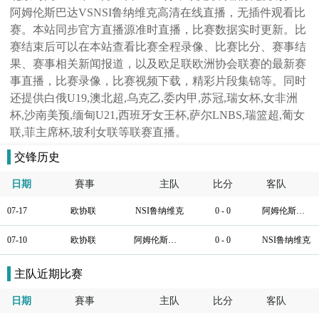
阿姆伦斯巴达VSNSI鲁纳维克高清在线直播，无插件观看比
赛。本站同步官方直播源准时直播，比赛数据实时更新。比
赛结束后可以在本站查看比赛全程录像、比赛比分、赛事结
果、赛事相关新闻报道，以及欧足联欧洲协会联赛的最新赛
事直播，比赛录像，比赛视频下载，精彩片段集锦等。同时
还提供白俄U19,澳北超,乌克乙,委内甲,苏冠,瑞女杯,女非洲
杯,沙南美预,缅甸U21,西班牙女王杯,萨尔LNBS,瑞篮超,葡女
联,菲主席杯,玻利女联等联赛直播。
交锋历史
日期
賽事
主队
比分
客队
07-17
欧协联
NSI鲁纳维克
0 - 0
阿姆伦斯巴达
07-10
欧协联
阿姆伦斯巴达
0 - 0
NSI鲁纳维克
主队近期比赛
日期
賽事
主队
比分
客队