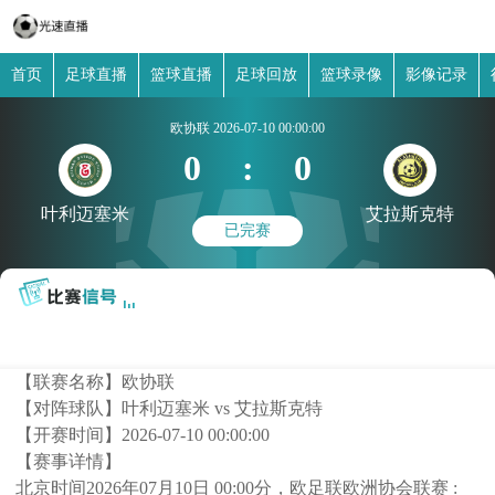
首页
足球直播
篮球直播
足球回放
篮球录像
影像记录
欧协联
2026-07-10 00:00:00
0
:
0
叶利迈塞米
艾拉斯克特
已完赛
【联赛名称】
欧协联
【对阵球队】
叶利迈塞米 vs 艾拉斯克特
【开赛时间】
2026-07-10 00:00:00
【赛事详情】
北京时间2026年07月10日 00:00分，欧足联欧洲协会联赛 :