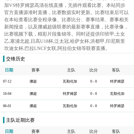
加VS特罗姆瑟高清在线直播，无插件观看比赛。本站同步
官方直播源准时直播，比赛数据实时更新。比赛结束后可以
在本站查看比赛全程录像、比赛比分、赛事结果、赛事相关
新闻报道，以及挪威超级联赛的最新赛事直播，比赛录像，
比赛视频下载，精彩片段集锦等。同时还提供印班甲,土女
乙,塞浦北超,日高U18杯,泛太冠,哈萨女杯,洪都甲,印尼斯里
坎迪女杯,巴拉LNCF女联,阿拉伯女锦等联赛直播。
交锋历史
日期
賽事
主队
比分
客队
07-12
挪超
瓦勒伦加
0 - 0
特罗姆瑟
10-04
挪超
特罗姆瑟
0 - 0
瓦勒伦加
06-01
挪超
瓦勒伦加
0 - 0
特罗姆瑟
主队近期比赛
日期
賽事
主队
比分
客队