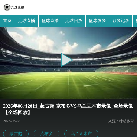
首页
足球直播
篮球直播
足球回放
篮球录像
影像记录
2026年06月28日_蒙古超 克布多VS乌兰固木市录像_全场录像
【全场回放】
2026-06-28
來源：咪咕体育
蒙古超
克布多
乌兰固木市