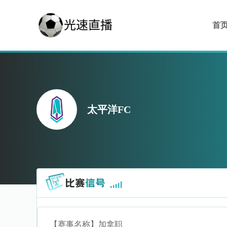
首
太平洋FC
【赛事名称】
加拿职