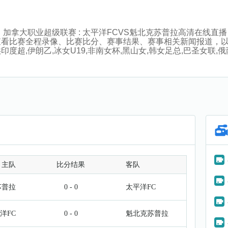
:00分，加拿大职业超级联赛 : 太平洋FCVS魁北克苏普拉高清
查看比赛全程录像、比赛比分、赛事结果、赛事相关新闻报道，
,伊朗乙,冰女U19,非南女杯,黑山女,韩女足总,巴圣女联,俄丙杯
主队
比分结果
客队
苏普拉
0 - 0
太平洋FC
洋FC
0 - 0
魁北克苏普拉