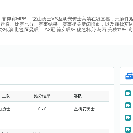
:00分，菲律宾MPBL : 玄山勇士VS圣胡安骑士高清在线直播，
录像、比赛比分、赛事结果、赛事相关新闻报道，以及菲律宾M
,澳北超,阿曼联,土A2冠,德女联杯,秘超杯,冰岛丙,美独立杯,葡
主队
比分结果
客队
山勇士
0 - 0
圣胡安骑士