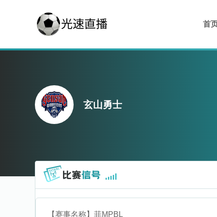
首
玄山勇士
【赛事名称】
菲MPBL