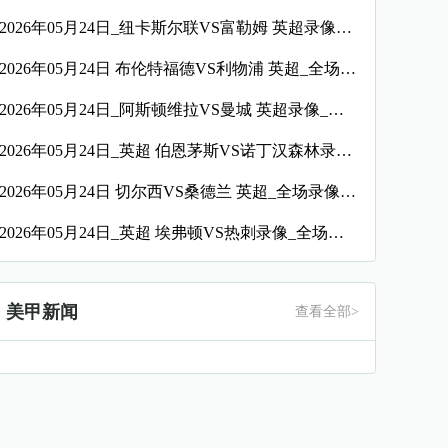
2026年05月24日_纽卡斯尔联VS富勒姆 英超录像_全场录像【视频集锦】
2026年05月24日 布伦特福德VS利物浦 英超_全场录像【视频集锦】
2026年05月24日_阿斯顿维拉VS曼城 英超录像_高清录像【全场回放】
2026年05月24日_英超 伯恩茅斯VS诺丁汉森林录像_全场录像【视频集锦】
2026年05月24日 切尔西VS桑德兰 英超_全场录像【视频集锦】
2026年05月24日_英超 埃弗顿VS热刺录像_全场录像【全场回放】
美甲新闻
查看全部>