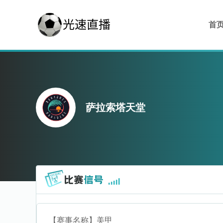
首
萨拉索塔天堂
【赛事名称】
美甲