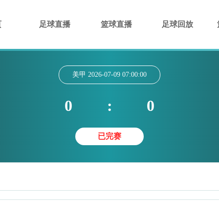
页
足球直播
篮球直播
足球回放
美甲
2026-07-09 07:00:00
0
:
0
已完赛