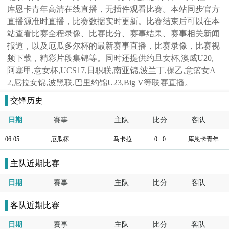
库恩卡青年高清在线直播，无插件观看比赛。本站同步官方
直播源准时直播，比赛数据实时更新。比赛结束后可以在本
站查看比赛全程录像、比赛比分、赛事结果、赛事相关新闻
报道，以及厄瓜多尔杯的最新赛事直播，比赛录像，比赛视
频下载，精彩片段集锦等。同时还提供约旦女杯,澳威U20,
阿塞甲,意女杯,UCS17,日职联,南亚锦,波兰丁,保乙,意篮女A
2,尼拉女锦,波黑联,巴里约锦U23,Big V等联赛直播。
交锋历史
日期
賽事
主队
比分
客队
06-05
厄瓜杯
马卡拉
0 - 0
库恩卡青年
主队近期比赛
日期
賽事
主队
比分
客队
客队近期比赛
日期
賽事
主队
比分
客队