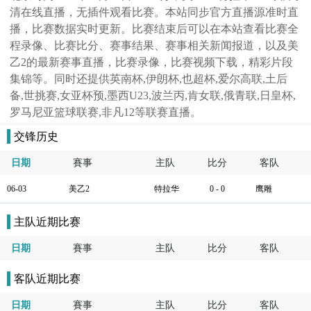
清在线直播，无插件观看比赛。本站同步官方直播源准时直
播，比赛数据实时更新。比赛结束后可以在本站查看比赛全
程录像、比赛比分、赛事结果、赛事相关新闻报道，以及美
乙2的最新赛事直播，比赛录像，比赛视频下载，精彩片段
集锦等。同时还提供英南杯,伊朗杯,也超杯,爱尔高联,土后
备,世挑赛,女亚杯预,墨西U23,波兰丙,肯女联,俄青联,日皇杯,
罗马尼亚篮球联赛,非凡12等联赛直播。
交锋历史
日期
賽事
主队
比分
客队
06-03
美乙2
特拉华
0 - 0
鹰雕
主队近期比赛
日期
賽事
主队
比分
客队
客队近期比赛
日期
賽事
主队
比分
客队