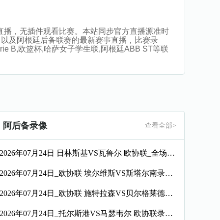
清在线直播，无插件观看比赛。本站同步官方直播源准时
，以及阿根廷后备联赛的最新赛事直播，比赛录
 B,欧篮杯,哈萨女子学生联,阿根廷ABB ST等联
阿后备录像
查看全部>
2026年07月24日 日林斯基VS瓦鲁尔 欧协联_全场录像【全场回放】
2026年07月24日_欧协联 埃尔维斯VS斯塔尔南录像_全场录像【全场回放】
2026年07月24日_欧协联 施特拉森VS贝尔格莱德游击录像_高清录像【全场回放】
2026年07月24日_托尔斯港VS马瑟韦尔 欧协联录像_高清录像【全场回放】