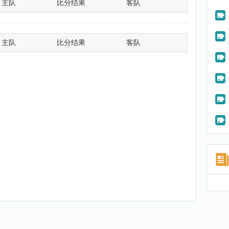
主队
比分结果
客队
主队
比分结果
客队