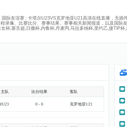
:30分，国际友谊赛 : 卡塔尔U23VS克罗地亚U21高清在线直
全程录像、比赛比分、赛事结果、赛事相关新闻报道，以及国际
,塞舌超,日撒杯,内鲁杯,丹麦丙,马拉多纳杯,里约乙,捷TIP杯,洪
主队
比分结果
客队
U23
0 - 0
克罗地亚U21