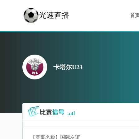
首
卡塔尔U23
【赛事名称】
国际友谊