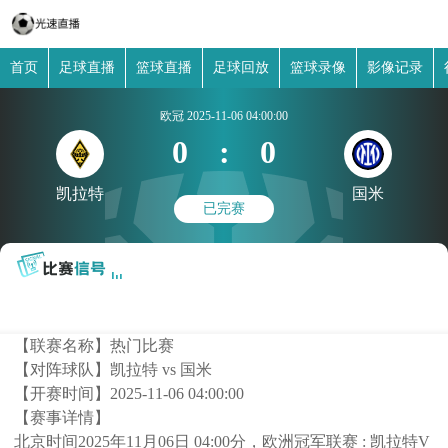
首页
足球直播
篮球直播
足球回放
篮球录像
影像记录
欧冠
2025-11-06 04:00:00
0
:
0
凯拉特
国米
已完赛
【联赛名称】
热门比赛
【对阵球队】
凯拉特 vs 国米
【开赛时间】
2025-11-06 04:00:00
【赛事详情】
北京时间2025年11月06日 04:00分，欧洲冠军联赛 : 凯拉特V