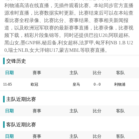
利物浦高清在线直播，无插件观看比赛。本站同步官方直播
源准时直播，比赛数据实时更新。比赛结束后可以在本站查
看比赛全程录像、比赛比分、赛事结果、赛事相关新闻报
道，以及欧洲冠军联赛的最新赛事直播，比赛录像，比赛视
频下载，精彩片段集锦等。同时还提供巴拉U20,阿联超杯,
黑山女,墨GNP杯,秘后备,利女超杯,法罗甲,匈牙利NB 1.B U2
0,瑞士NLB,女大洋锦U17,蒙古MBL等联赛直播。
交锋历史
日期
賽事
主队
比分
客队
11-05
欧冠
皇马
0 - 0
利物浦
主队近期比赛
日期
賽事
主队
比分
客队
客队近期比赛
日期
賽事
主队
比分
客队