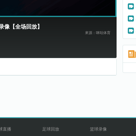
高清录像【全场回放】
來源：咪咕体育
球直播
足球回放
篮球录像