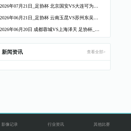
2026年07月21日_足协杯 北京国安VS大连可为录像_高清录像【全场回放】
2026年06月21日_足协杯 云南玉昆VS苏州东吴录像_全场录像【全场回放】
2026年06月20日 成都蓉城VS上海泽天 足协杯_全场录像【视频集锦】
新闻资讯
查看全部>
影像记录
行业资讯
其他比赛